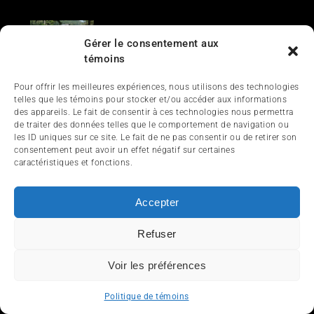
Hommage à Denis Lavoie, président-
fondateur de Motoneiges.ca et
Gérer le consentement aux
InfoQuad
témoins
2026-07-11
Pour offrir les meilleures expériences, nous utilisons des technologies
telles que les témoins pour stocker et/ou accéder aux informations
des appareils. Le fait de consentir à ces technologies nous permettra
ÉTIQUETTES
de traiter des données telles que le comportement de navigation ou
les ID uniques sur ce site. Le fait de ne pas consentir ou de retirer son
consentement peut avoir un effet négatif sur certaines
caractéristiques et fonctions.
2022
2023
2024
2025
Accessoires
Arctic Cat
Articles
BRP
Can-Am
CFMOTO
Accepter
Clubs de quadistes
Commander
Covid-19
Refuser
Côte-à-côte
Destinations
Droit d'accès
Essais
Voir les préférences
Fabricants
Festival Quad Matapédien
FQCQ
Politique de témoins
Gaspésie
Guide
Guide d'achat
Honda