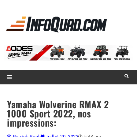
La référence
des
quadistes
Magazine InfoQuad.com
Yamaha Wolverine RMAX 2
1000 Sport 2022, nos
impressions:
Patrick Roch
juillet 20, 2022
5:43 am