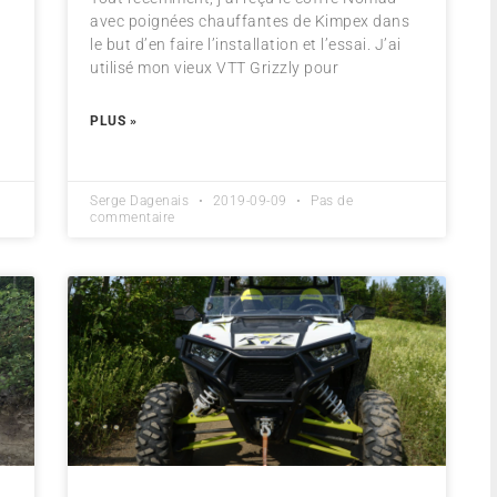
avec poignées chauffantes de Kimpex dans
le but d’en faire l’installation et l’essai. J’ai
utilisé mon vieux VTT Grizzly pour
e
PLUS »
Serge Dagenais
2019-09-09
Pas de
commentaire