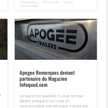
Cyndi Martin
2019-09-30
Pas de
commentaire
Apogee Remorques devient
partenaire du Magazine
Infoquad.com
!
Lorsqu’on est quadiste, il y a un item qui
devient presque à tout coup un
incontournable, une remorque. Il existe des