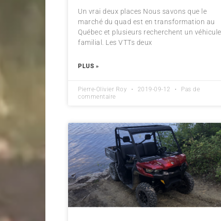
Un vrai deux places Nous savons que le
marché du quad est en transformation au
Québec et plusieurs recherchent un véhicul
familial. Les VTTs deux
PLUS »
Pierre-Olivier Roy
2019-09-12
Pas de
commentaire