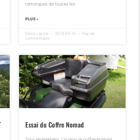
remorques de toutes les
PLUS »
Denis Lavoie
2019-09-19
Pas de
commentaire
T
Essai du Coffre Nomad
Tout récemment, j’ai reçu le coffre Nomad