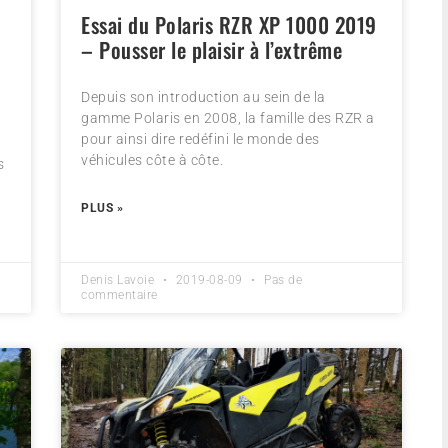
Essai du Polaris RZR XP 1000 2019
– Pousser le plaisir à l’extrême
Depuis son introduction au sein de la
gamme Polaris en 2008, la famille des RZR a
i
pour ainsi dire redéfini le monde des
véhicules côte à côte.
s
PLUS »
Denis Lavoie
2019-08-09
Pas de
commentaire