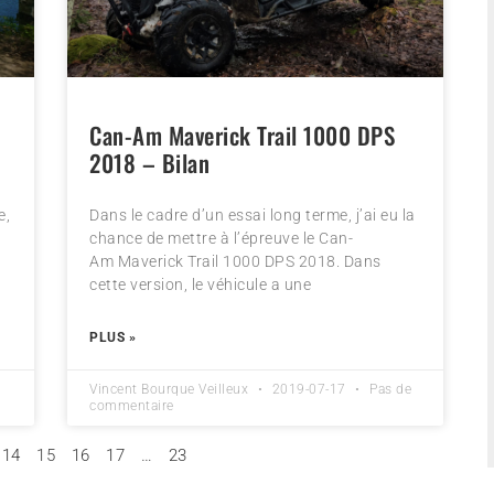
Can-Am Maverick Trail 1000 DPS
2018 – Bilan
e,
Dans le cadre d’un essai long terme, j’ai eu la
chance de mettre à l’épreuve le Can-
Am Maverick Trail 1000 DPS 2018. Dans
cette version, le véhicule a une
PLUS »
Vincent Bourque Veilleux
2019-07-17
Pas de
commentaire
14
15
16
17
…
23