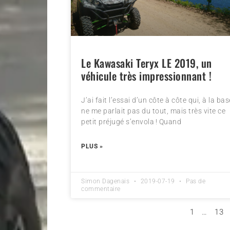
Le Kawasaki Teryx LE 2019, un
véhicule très impressionnant !
J’ai fait l’essai d’un côte à côte qui, à la bas
ne me parlait pas du tout, mais très vite ce
petit préjugé s’envola ! Quand
PLUS »
Simon Dagenais
2019-07-19
Pas de
commentaire
1
…
13