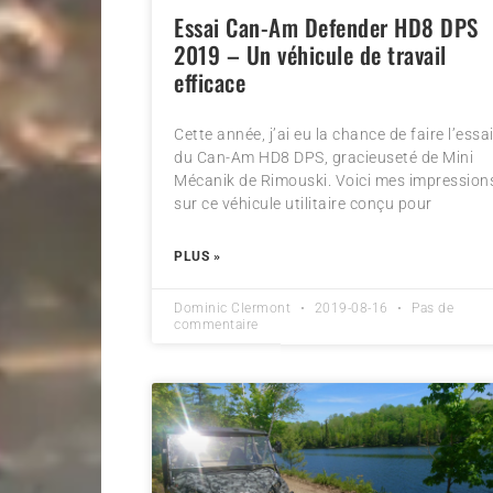
Essai Can-Am Defender HD8 DPS
2019 – Un véhicule de travail
efficace
Cette année, j’ai eu la chance de faire l’essa
du Can-Am HD8 DPS, gracieuseté de Mini
Mécanik de Rimouski. Voici mes impression
sur ce véhicule utilitaire conçu pour
PLUS »
Dominic Clermont
2019-08-16
Pas de
commentaire