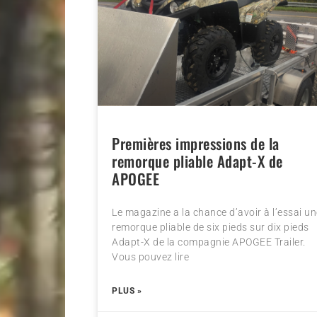
Premières impressions de la
remorque pliable Adapt-X de
APOGEE
Le magazine a la chance d’avoir à l’essai u
remorque pliable de six pieds sur dix pieds
Adapt-X de la compagnie APOGEE Trailer.
Vous pouvez lire
PLUS »