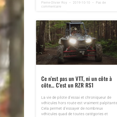
Pierre-Olivier Roy
2019-10-10
Pas de
commentaire
Ce n’est pas un VTT, ni un côte à
côte… C’est un RZR RS1
La vie de pilote d’essai et chroniqueur de
véhicules hors route est vraiment palpitante
Cela permet d’essayer de nombreux
véhicules quad de toutes catégories et