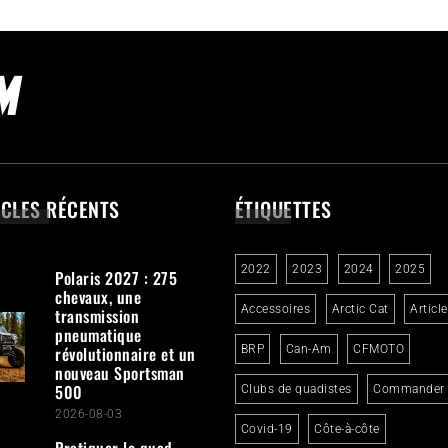
ICLES RÉCENTS
ÉTIQUETTES
2022
2023
2024
2025
Polaris 2027 : 275
chevaux, une
Accessoires
Arctic Cat
Articl
transmission
pneumatique
révolutionnaire et un
BRP
Can-Am
CFMOTO
nouveau Sportsman
500
Clubs de quadistes
Commander
2026-08-03
Covid-19
Côte-à-côte