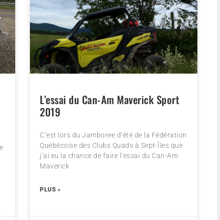
L’essai du Can-Am Maverick Sport
2019
C’est lors du Jamboree d’été de la Fédération
Québécoise des Clubs Quads à Sept-Îles que
ne
j’ai eu la chance de faire l’essai du Can-Am
Maverick
PLUS »